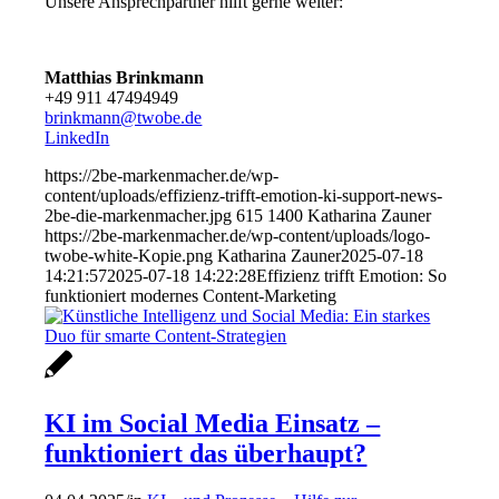
Unsere Ansprechpartner hilft gerne weiter:
Matthias Brinkmann
+49 911 47494949
brinkmann@twobe.de
LinkedIn
https://2be-markenmacher.de/wp-
content/uploads/effizienz-trifft-emotion-ki-support-news-
2be-die-markenmacher.jpg
615
1400
Katharina Zauner
https://2be-markenmacher.de/wp-content/uploads/logo-
twobe-white-Kopie.png
Katharina Zauner
2025-07-18
14:21:57
2025-07-18 14:22:28
Effizienz trifft Emotion: So
funktioniert modernes Content-Marketing
KI im Social Media Einsatz –
funktioniert das überhaupt?