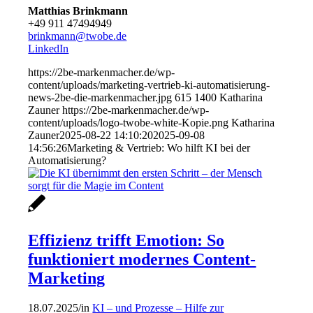
Matthias Brinkmann
+49 911 47494949
brinkmann@twobe.de
LinkedIn
https://2be-markenmacher.de/wp-
content/uploads/marketing-vertrieb-ki-automatisierung-
news-2be-die-markenmacher.jpg
615
1400
Katharina
Zauner
https://2be-markenmacher.de/wp-
content/uploads/logo-twobe-white-Kopie.png
Katharina
Zauner
2025-08-22 14:10:20
2025-09-08
14:56:26
Marketing & Vertrieb: Wo hilft KI bei der
Automatisierung?
Effizienz trifft Emotion: So
funktioniert modernes Content-
Marketing
18.07.2025
/
in
KI – und Prozesse – Hilfe zur