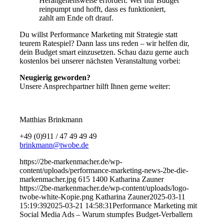
Herangehensweise erfordert. Wer nur Budget
reinpumpt und hofft, dass es funktioniert,
zahlt am Ende oft drauf.
Du willst Performance Marketing mit Strategie statt
teurem Ratespiel? Dann lass uns reden – wir helfen dir,
dein Budget smart einzusetzen. Schau dazu gerne auch
kostenlos bei unserer nächsten Veranstaltung vorbei:
Neugierig geworden?
Unsere Ansprechpartner hilft Ihnen gerne weiter:
Matthias Brinkmann
+49 (0)911 / 47 49 49 49
brinkmann@twobe.de
https://2be-markenmacher.de/wp-
content/uploads/performance-marketing-news-2be-die-
markenmacher.jpg
615
1400
Katharina Zauner
https://2be-markenmacher.de/wp-content/uploads/logo-
twobe-white-Kopie.png
Katharina Zauner
2025-03-11
15:19:39
2025-03-21 14:58:31
Performance Marketing mit
Social Media Ads – Warum stumpfes Budget-Verballern