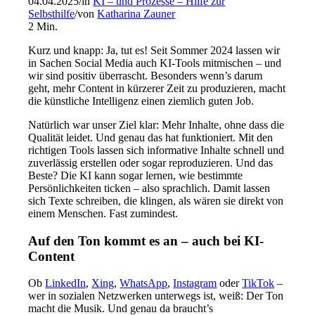
04.04.2025
/
in
KI – und Prozesse – Hilfe zur
Selbsthilfe
/
von
Katharina Zauner
2
Min.
Kurz und knapp: Ja, tut es! Seit Sommer 2024 lassen wir
in Sachen Social Media auch KI-Tools mitmischen – und
wir sind positiv überrascht. Besonders wenn’s darum
geht, mehr Content in kürzerer Zeit zu produzieren, macht
die künstliche Intelligenz einen ziemlich guten Job.
Natürlich war unser Ziel klar: Mehr Inhalte, ohne dass die
Qualität leidet. Und genau das hat funktioniert. Mit den
richtigen Tools lassen sich informative Inhalte schnell und
zuverlässig erstellen oder sogar reproduzieren. Und das
Beste? Die KI kann sogar lernen, wie bestimmte
Persönlichkeiten ticken – also sprachlich. Damit lassen
sich Texte schreiben, die klingen, als wären sie direkt von
einem Menschen. Fast zumindest.
Auf den Ton kommt es an – auch bei KI-
Content
Ob
LinkedIn
,
Xing
,
WhatsApp
,
Instagram
oder
TikTok
–
wer in sozialen Netzwerken unterwegs ist, weiß: Der Ton
macht die Musik. Und genau da braucht’s