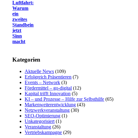
Luftfahrt:
Warum
ein
zweites
Standbein
jetzt
Sinn
macht
Kategorien
Aktuelle News
(109)
Erfolgreich Präsentieren
(7)
Events – Network
(3)
Fördermittel – go-digital
(12)
Kapital trifft Innovation
(5)
KI – und Prozesse – Hilfe zur Selbsthilfe
(65)
Markenweiterentwicklung
(43)
Netzwerkveranstaltung
(30)
SEO-Optimierung
(1)
Unkategorisiert
(1)
Veranstaltung
(26)
Vertriebskampagne
(29)