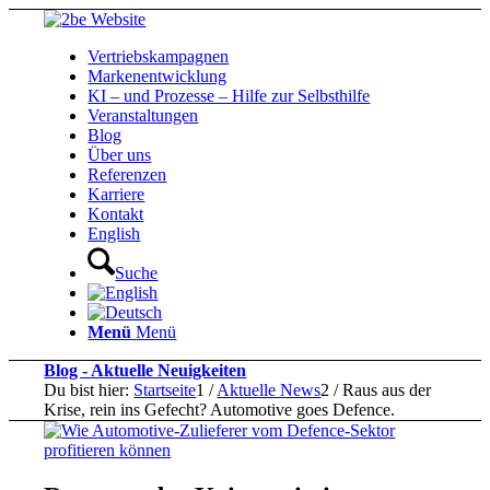
Vertriebskampagnen
Markenentwicklung
KI – und Prozesse – Hilfe zur Selbsthilfe
Veranstaltungen
Blog
Über uns
Referenzen
Karriere
Kontakt
English
Suche
Menü
Menü
Blog - Aktuelle Neuigkeiten
Du bist hier:
Startseite
1
/
Aktuelle News
2
/
Raus aus der
Krise, rein ins Gefecht? Automotive goes Defence.