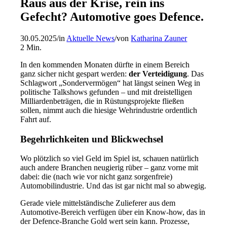
Raus aus der Krise, rein ins
Gefecht? Automotive goes Defence.
30.05.2025
/
in
Aktuelle News
/
von
Katharina Zauner
2
Min.
In den kommenden Monaten dürfte in einem Bereich
ganz sicher nicht gespart werden:
der Verteidigung
. Das
Schlagwort „Sondervermögen“ hat längst seinen Weg in
politische Talkshows gefunden – und mit dreistelligen
Milliardenbeträgen, die in Rüstungsprojekte fließen
sollen, nimmt auch die hiesige Wehrindustrie ordentlich
Fahrt auf.
Begehrlichkeiten und Blickwechsel
Wo plötzlich so viel Geld im Spiel ist, schauen natürlich
auch andere Branchen neugierig rüber – ganz vorne mit
dabei: die (nach wie vor nicht ganz sorgenfreie)
Automobilindustrie. Und das ist gar nicht mal so abwegig.
Gerade viele mittelständische Zulieferer aus dem
Automotive-Bereich verfügen über ein Know-how, das in
der Defence-Branche Gold wert sein kann. Prozesse,