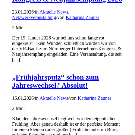
23.01.2026
/
in
Aktuelle News
,
Netzwerkveranstaltung
/
von
Katharina Zauner
2
Min.
Der 19. Januar 2026 war bei uns schon lange rot
eingekreist – kein Wunder, schließlich wurden wir von
der VR-Bank zum Nürnberger Unternehmer-Kongress &
Neujahrsempfang eingeladen. Eine Veranstaltung, die seit
[…]
„Frühjahrsputz“ schon zum
Jahreswechsel? Absolut!
16.01.2026
/
in
Aktuelle News
/
von
Katharina Zauner
2
Min.
Klar, der Jahreswechsel liegt weit vor dem eigentlichen
Frühling. Aber genau deshalb ist er der perfekte Moment
für einen kleinen (oder großen) Frühjahrsputz: im Büro,
auf dem Schreibtisch und vor […]